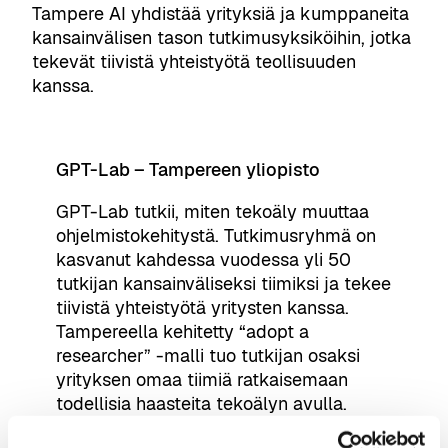
Tampere AI yhdistää yrityksiä ja kumppaneita
kansainvälisen tason tutkimusyksiköihin, jotka
tekevät tiivistä yhteistyötä teollisuuden
kanssa.
GPT-Lab – Tampereen yliopisto
GPT-Lab tutkii, miten tekoäly muuttaa
ohjelmistokehitystä. Tutkimusryhmä on
kasvanut kahdessa vuodessa yli 50
tutkijan kansainväliseksi tiimiksi ja tekee
tiivistä yhteistyötä yritysten kanssa.
Tampereella kehitetty “adopt a
researcher” -malli tuo tutkijan osaksi
yrityksen omaa tiimiä ratkaisemaan
todellisia haasteita tekoälyn avulla.
Lue lisää GPT-Labista →