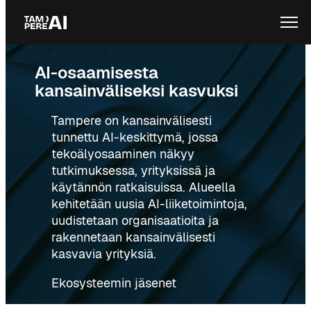
Siirry
Ope
sisältöön
AI-osaamisesta
kansainväliseksi kasvuksi
Tampere on kansainvälisesti
tunnettu AI-keskittymä, jossa
tekoälyosaaminen näkyy
tutkimuksessa, yrityksissä ja
käytännön ratkaisuissa. Alueella
kehitetään uusia AI-liiketoimintoja,
uudistetaan organisaatioita ja
rakennetaan kansainvälisesti
kasvavia yrityksiä.
Ekosysteemin jäsenet