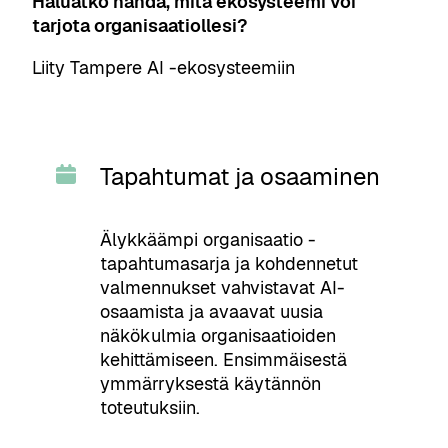
Haluatko nähdä, mitä ekosysteemi voi
tarjota organisaatiollesi?
Liity Tampere AI -ekosysteemiin
Tapahtumat ja osaaminen
Älykkäämpi organisaatio -
tapahtumasarja ja kohdennetut
valmennukset vahvistavat AI-
osaamista ja avaavat uusia
näkökulmia organisaatioiden
kehittämiseen. Ensimmäisestä
ymmärryksestä käytännön
toteutuksiin.