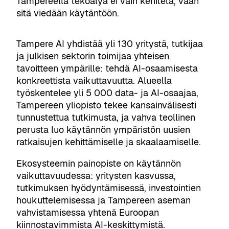
Tampereella tekoälyä ei vain kehitetä, vaan
sitä viedään käytäntöön.
Tampere AI yhdistää yli 130 yritystä, tutkijaa
ja julkisen sektorin toimijaa yhteisen
tavoitteen ympärille: tehdä AI-osaamisesta
konkreettista vaikuttavuutta. Alueella
työskentelee yli 5 000 data- ja AI-osaajaa,
Tampereen yliopisto tekee kansainvälisesti
tunnustettua tutkimusta, ja vahva teollinen
perusta luo käytännön ympäristön uusien
ratkaisujen kehittämiselle ja skaalaamiselle.
Ekosysteemin painopiste on käytännön
vaikuttavuudessa: yritysten kasvussa,
tutkimuksen hyödyntämisessä, investointien
houkuttelemisessa ja Tampereen aseman
vahvistamisessa yhtenä Euroopan
kiinnostavimmista AI-keskittymistä.