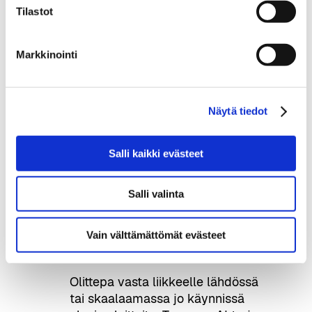
Tilastot
näkyvyyttä, relevantteja
kontakteja, vertaisyhteisön sekä
reittejä kansainvälisille markkinoille
Markkinointi
vienninedistämisen ja
kumppaniverkostojen kautta.
AI-ratkaisujen tarjoajille
Näytä tiedot
Salli kaikki evästeet
Tekoälyn hyödyntäjille
Salli valinta
Tiedätte, että tekoälyä tarvitaan.
Me autamme löytämään tavan
Vain välttämättömät evästeet
edetä.
Olittepa vasta liikkeelle lähdössä
tai skaalaamassa jo käynnissä