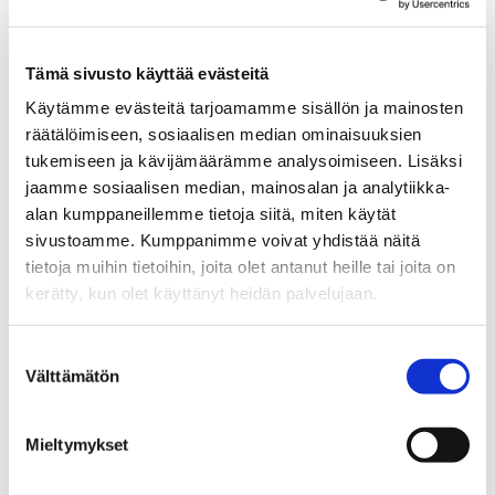
Tämä sivusto käyttää evästeitä
Käytämme evästeitä tarjoamamme sisällön ja mainosten
räätälöimiseen, sosiaalisen median ominaisuuksien
Arvoa eri kohderyhmille
tukemiseen ja kävijämäärämme analysoimiseen. Lisäksi
jaamme sosiaalisen median, mainosalan ja analytiikka-
alan kumppaneillemme tietoja siitä, miten käytät
AI-ratkaisujen tarjoajille
sivustoamme. Kumppanimme voivat yhdistää näitä
tietoja muihin tietoihin, joita olet antanut heille tai joita on
Teillä on ratkaisu. Meillä on
kerätty, kun olet käyttänyt heidän palvelujaan.
verkosto.
Suostumuksen
Välttämätön
valinta
Tampere AI yhdistää AI-kehittäjät
ja ratkaisuntarjoajat
organisaatioihin, jotka etsivät
Mieltymykset
ratkaisuja, piloteja ja skaalattavia
toteutuksia. Ekosysteemi tarjoaa