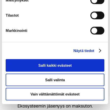
Mieltymykset
mahdollisuuksia oppia käytännön
kokemuksista ja jakaa oppeja
Tilastot
toimialojen välillä.
Markkinointi
Näytä tiedot
Salli kaikki evästeet
Salli valinta
Haluatko löytää käytännön
seuraavat askeleet tekoälyn
hyödyntämiseen?
Vain välttämättömät evästeet
Ekosysteemin jäsenyys on maksuton.