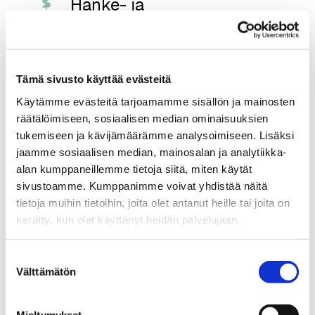
Hanke- ja
rahoitusmahdollisuudet
Yhteiset kehityshankkeet ja sopivat
Tämä sivusto käyttää evästeitä
rahoitusmahdollisuudet voivat
auttaa organisaatioita tutkimaan
Käytämme evästeitä tarjoamamme sisällön ja mainosten
tekoälyn käyttökohteita, jakamaan
räätälöimiseen, sosiaalisen median ominaisuuksien
kehitystyötä ja etenemään
tukemiseen ja kävijämäärämme analysoimiseen. Lisäksi
pienemmällä riskillä.
jaamme sosiaalisen median, mainosalan ja analytiikka-
alan kumppaneillemme tietoja siitä, miten käytät
sivustoamme. Kumppanimme voivat yhdistää näitä
tietoja muihin tietoihin, joita olet antanut heille tai joita on
Vertaisoppiminen
kerätty, kun olet käyttänyt heidän palvelujaan.
Suostumuksen
Ekosysteemi tuo yhteen
Välttämätön
valinta
organisaatioita, jotka ovat tekoälyn
käyttöönotossa samankaltaisessa
vaiheessa. Tämä tarjoaa