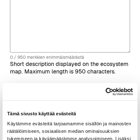
0 / 950 merkkien enimmäismäärästä
Short description displayed on the ecosystem
map. Maximum length is 950 characters.
Company size
*
1-10
11-50
51-250
Tämä sivusto käyttää evästeitä
250+
Käytämme evästeitä tarjoamamme sisällön ja mainosten
räätälöimiseen, sosiaalisen median ominaisuuksien
tukemiseen ja kävijämäärämme analysoimiseen. Lisäksi