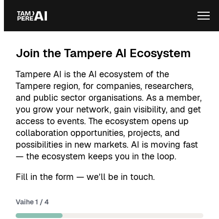
Siirry
Ope
sisältöön
Join the Tampere AI Ecosystem
Tampere AI is the AI ecosystem of the
Tampere region, for companies, researchers,
and public sector organisations. As a member,
you grow your network, gain visibility, and get
access to events. The ecosystem opens up
collaboration opportunities, projects, and
possibilities in new markets. AI is moving fast
— the ecosystem keeps you in the loop.
Fill in the form — we’ll be in touch.
Vaihe
1
/
4
"
*
" näyttää pakolliset kentät
25%