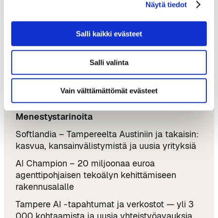
Näytä tiedot
Tampere AI
Ekosysteemi
Salli kaikki evästeet
Ekosysteemin jäsenet
Tampere AI:n palvelut
Salli valinta
Miksi Tampere
Vain välttämättömät evästeet
Yhteystiedot
Menestystarinoita
Softlandia – Tampereelta Austiniin ja takaisin:
kasvua, kansainvälistymistä ja uusia yrityksiä
AI Champion – 20 miljoonaa euroa
agenttipohjaisen tekoälyn kehittämiseen
rakennusalalle
Tampere AI -tapahtumat ja verkostot — yli 3
000 kohtaamista ja uusia yhteistyöavauksia