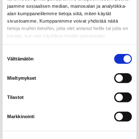
Website URL
*
jaamme sosiaalisen median, mainosalan ja analytiikka-
alan kumppaneillemme tietoja siitä, miten käytät
sivustoamme. Kumppanimme voivat yhdistää näitä
Logo URL
*
tietoja muihin tietoihin, joita olet antanut heille tai joita on
kerätty, kun olet käyttänyt heidän palvelujaan.
Where we can find correct logo for the
ecosystem map?
Suostumuksen
Välttämätön
valinta
Mieltymykset
Tilastot
Markkinointi
tampereai@businesstampere.com