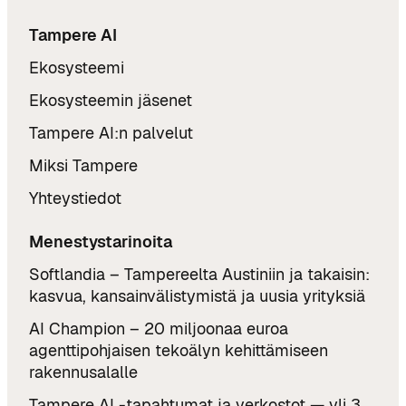
Tampere AI
Ekosysteemi
Ekosysteemin jäsenet
Tampere AI:n palvelut
Miksi Tampere
Yhteystiedot
Menestystarinoita
Softlandia – Tampereelta Austiniin ja takaisin:
kasvua, kansainvälistymistä ja uusia yrityksiä
AI Champion – 20 miljoonaa euroa
agenttipohjaisen tekoälyn kehittämiseen
rakennusalalle
Tampere AI -tapahtumat ja verkostot — yli 3