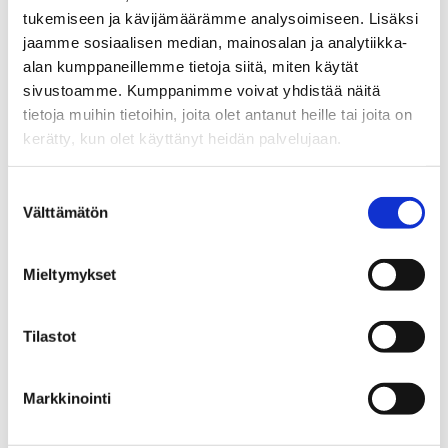
tukemiseen ja kävijämäärämme analysoimiseen. Lisäksi
Business Tampere tarjoaa
jaamme sosiaalisen median, mainosalan ja analytiikka-
laajemman näkymän alueen
alan kumppaneillemme tietoja siitä, miten käytät
innovaatioympäristöön,
sivustoamme. Kumppanimme voivat yhdistää näitä
toimialavahvuuksiin sekä siihen,
tietoja muihin tietoihin, joita olet antanut heille tai joita on
miten tekoäly liittyy Tampereen
kerätty, kun olet käyttänyt heidän palvelujaan.
kasvuun, uudistumiseen ja
investointimahdollisuuksiin.
Suostumuksen
Välttämätön
valinta
Mieltymykset
Tilastot
Markkinointi
Kiinnostaako Tampere AI -