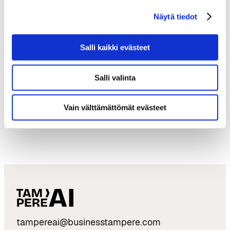
ekosysteemi?
Näytä tiedot
Tutustu Tampereen tekoälyosaamiseen,
teollisiin vahvuuksiin ja alueen tarjoamiin
Salli kaikki evästeet
mahdollisuuksiin.
Salli valinta
Tutustu Tampereeseen
Vain välttämättömät evästeet
tampereai@businesstampere.com