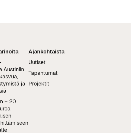
rinoita
Ajankohtaista
–
Uutiset
 Austiniin
Tapahtumat
 kasvua,
stymistä ja
Projektit
siä
n – 20
euroa
aisen
hittämiseen
lle