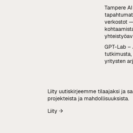
Tampere AI
tapahtumat
verkostot —
kohtaamista
yhteistyöav
GPT-Lab – 
tutkimusta,
yritysten ar
Liity uutiskirjeemme tilaajaksi ja 
projekteista ja mahdollisuuksista.
Liity →