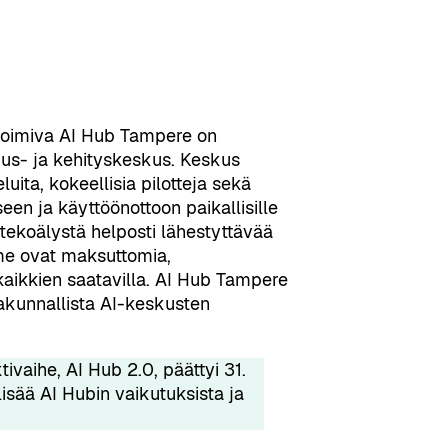
toimiva AI Hub Tampere on
imus- ja kehityskeskus. Keskus
uita, kokeellisia pilotteja sekä
n ja käyttöönottoon paikallisille
 tekoälystä helposti lähestyttävää
me ovat maksuttomia,
kaikkien saatavilla. AI Hub Tampere
akunnallista AI-keskusten
vaihe, AI Hub 2.0, päättyi 31.
 lisää AI Hubin vaikutuksista ja