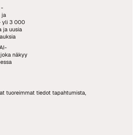
 -
 ja
 yli 3 000
 ja uusia
auksia
AI-
 joka näkyy
jessa
saat tuoreimmat tiedot tapahtumista,