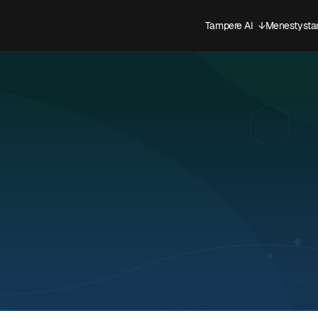
Tampere AI
↓
Menestystar
Avaa alavali