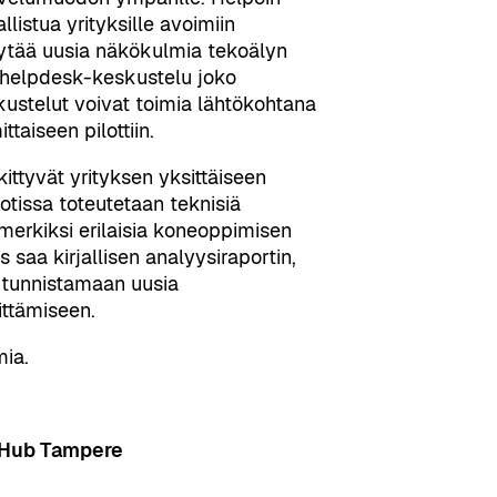
istua yrityksille avoimiin
löytää uusia näkökulmia tekoälyn
 helpdesk-keskustelu joko
kustelut voivat toimia lähtökohtana
taiseen pilottiin.
ittyvät yrityksen yksittäiseen
otissa toteutetaan teknisiä
merkiksi erilaisia koneoppimisen
s saa kirjallisen analyysiraportin,
a tunnistamaan uusia
ittämiseen.
ia.
 Hub Tampere