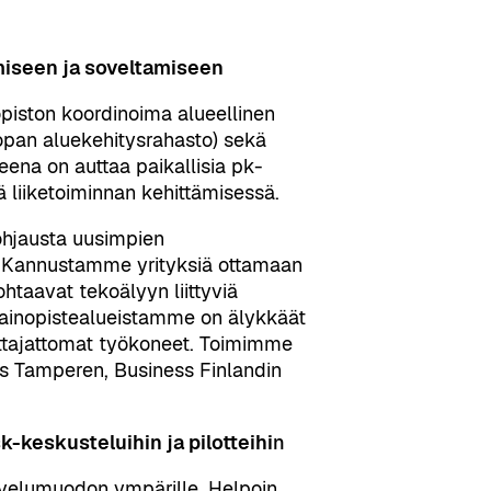
miseen ja soveltamiseen
iston koordinoima alueellinen
opan aluekehitysrahasto) sekä
eena on auttaa paikallisia pk-
 liiketoiminnan kehittämisessä.
 ohjausta uusimpien
. Kannustamme yrityksiä ottamaan
kohtaavat tekoälyyn liittyviä
 painopistealueistamme on älykkäät
ettajattomat työkoneet. Toimimme
ss Tamperen, Business Finlandin
-keskusteluihin ja pilotteihi
n
velumuodon ympärille. Helpoin