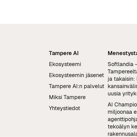
Tampere AI
Menestysta
Ekosysteemi
Softlandia 
Tampereelta
Ekosysteemin jäsenet
ja takaisin:
Tampere AI:n palvelut
kansainväli
uusia yrityk
Miksi Tampere
AI Champio
Yhteystiedot
miljoonaa 
agenttipohj
tekoälyn ke
rakennusala