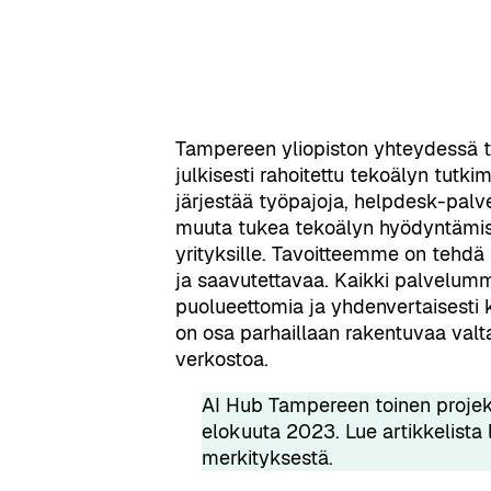
Tampereen yliopiston yhteydessä 
julkisesti rahoitettu tekoälyn tutk
järjestää työpajoja, helpdesk-palvel
muuta tukea tekoälyn hyödyntämisee
yrityksille. Tavoitteemme on tehdä
ja saavutettavaa. Kaikki palvelum
puolueettomia ja yhdenvertaisesti 
on osa parhaillaan rakentuvaa valt
verkostoa.
AI Hub Tampereen toinen projekti
elokuuta 2023.
Lue artikkelista
merkityksestä.