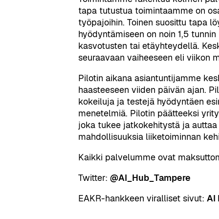
tapa tutustua toimintaamme on osall
työpajoihin. Toinen suosittu tapa 
hyödyntämiseen on noin 1,5 tunnin
kasvotusten tai etäyhteydellä. Kes
seuraavaan vaiheeseen eli viikon mit
Pilotin aikana asiantuntijamme kesk
haasteeseen viiden päivän ajan. Pil
kokeiluja ja testejä hyödyntäen esi
menetelmiä. Pilotin päätteeksi yrity
joka tukee jatkokehitystä ja autta
mahdollisuuksia liiketoiminnan keh
Kaikki palvelumme ovat maksuttom
Twitter:
@AI_Hub_Tampere
EAKR-hankkeen viralliset sivut:
AI