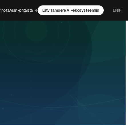
inoita
Ajankohtaista
↓
Liity Tampere AI -ekosysteemiin
EN
|
FI
kko
Avaa alavalikko