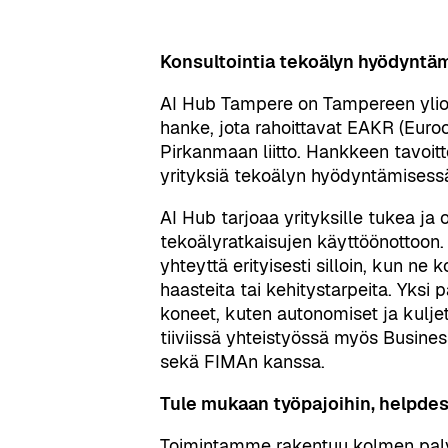
Konsultointia tekoälyn hyödyntä
AI Hub Tampere on Tampereen yliop
hanke, jota rahoittavat EAKR (Euro
Pirkanmaan liitto. Hankkeen tavoitt
yrityksiä tekoälyn hyödyntämisessä
AI Hub tarjoaa yrityksille tukea ja
tekoälyratkaisujen käyttöönottoon
yhteyttä erityisesti silloin, kun ne 
haasteita tai kehitystarpeita. Yksi
koneet, kuten autonomiset ja kulj
tiiviissä yhteistyössä myös Busine
sekä FIMAn kanssa.
Tule mukaan työpajoihin, helpdesk
Toimintamme rakentuu kolmen pal