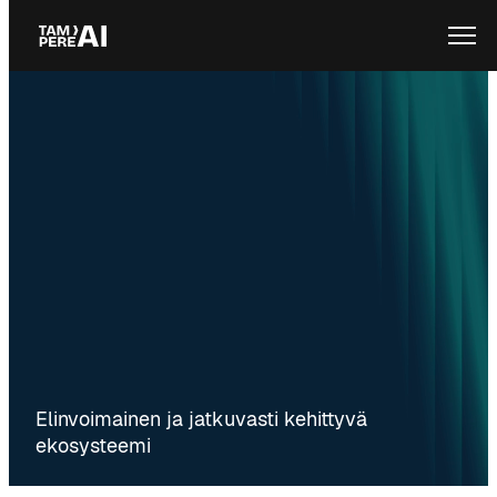
Siirry
Ope
sisältöön
Elinvoimainen ja jatkuvasti kehittyvä
ekosysteemi