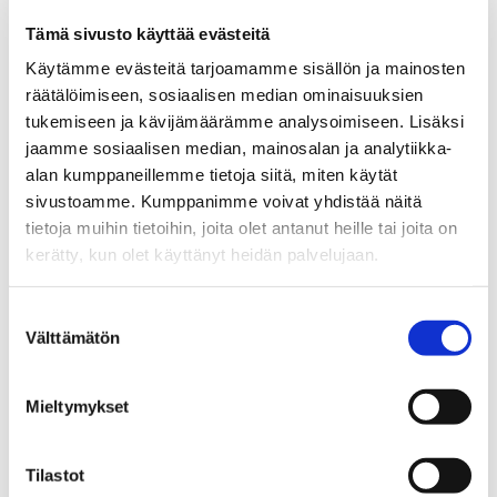
Tämä sivusto käyttää evästeitä
Käytämme evästeitä tarjoamamme sisällön ja mainosten
räätälöimiseen, sosiaalisen median ominaisuuksien
tukemiseen ja kävijämäärämme analysoimiseen. Lisäksi
jaamme sosiaalisen median, mainosalan ja analytiikka-
alan kumppaneillemme tietoja siitä, miten käytät
tampereai@businesstampere.com
sivustoamme. Kumppanimme voivat yhdistää näitä
tietoja muihin tietoihin, joita olet antanut heille tai joita on
Tampere AI
kerätty, kun olet käyttänyt heidän palvelujaan.
Ekosysteemi
Suostumuksen
Ekosysteemin jäsenet
Välttämätön
valinta
Tampere AI:n palvelut
Miksi Tampere
Mieltymykset
Yhteystiedot
Tilastot