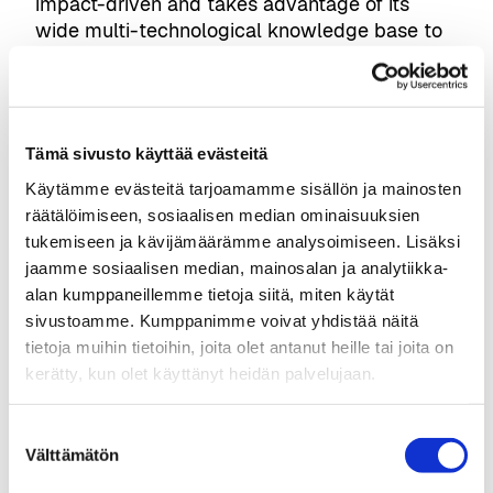
impact-driven and takes advantage of its
wide multi-technological knowledge base to
strengthen Finnish and European industrial
competitiveness. In addition to technological
and innovation expertise, VTT provides a
multidisciplinary, ethical approach to the
Tämä sivusto käyttää evästeitä
development of artificial intelligence.
Käytämme evästeitä tarjoamamme sisällön ja mainosten
räätälöimiseen, sosiaalisen median ominaisuuksien
tukemiseen ja kävijämäärämme analysoimiseen. Lisäksi
jaamme sosiaalisen median, mainosalan ja analytiikka-
alan kumppaneillemme tietoja siitä, miten käytät
sivustoamme. Kumppanimme voivat yhdistää näitä
tietoja muihin tietoihin, joita olet antanut heille tai joita on
tampereai@businesstampere.com
kerätty, kun olet käyttänyt heidän palvelujaan.
Tampere AI
Suostumuksen
Välttämätön
valinta
About Ecosystem