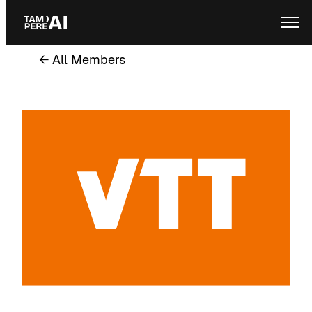
Skip
Ope
to
content
← All Members