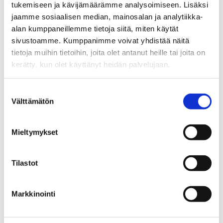
About Ecosystem
tukemiseen ja kävijämäärämme analysoimiseen. Lisäksi
jaamme sosiaalisen median, mainosalan ja analytiikka-
Ecosystem Members
alan kumppaneillemme tietoja siitä, miten käytät
Ecosystem Services
sivustoamme. Kumppanimme voivat yhdistää näitä
tietoja muihin tietoihin, joita olet antanut heille tai joita on
Why Tampere
kerätty, kun olet käyttänyt heidän palvelujaan.
Contact Information
Suostumuksen
Success Stories
Välttämätön
valinta
GPT-Lab –
From launch to 50+ researcher team:
Mieltymykset
Tampere AI Research translated to Business
Reality
Tilastot
Tampere AI Events & Matchmaking – Over
3,000 Encounters, New Partnerships,
Markkinointi
and a Growing Talent pool
AI Champion – €20 Million to Bring agentic AI