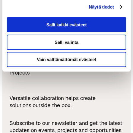
into the Construction Industry
Näytä tiedot
Softlandia – From Tampere to Austin and
Back: Growth, Internationalisation, and New
Salli kaikki evästeet
Ventures
Updates & Opportunities
Salli valinta
News
Vain välttämättömät evästeet
Events
Projects
Versatile collaboration helps create
solutions outside the box.
Subscribe to our newsletter and get the latest
updates on events, projects and opportunities