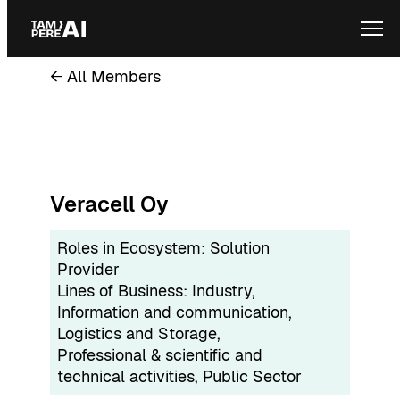
Skip
Ope
to
content
← All Members
Veracell Oy
Roles in Ecosystem:
Solution
Provider
Lines of Business:
Industry
, 
Information and communication
, 
Logistics and Storage
, 
Professional & scientific and
technical activities
, 
Public Sector