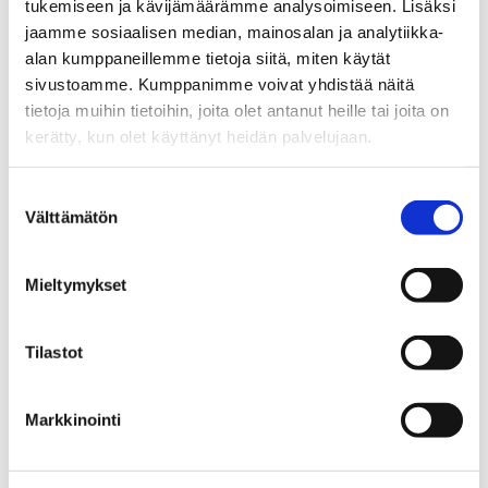
About Ecosystem
tukemiseen ja kävijämäärämme analysoimiseen. Lisäksi
jaamme sosiaalisen median, mainosalan ja analytiikka-
Ecosystem Members
alan kumppaneillemme tietoja siitä, miten käytät
Ecosystem Services
sivustoamme. Kumppanimme voivat yhdistää näitä
tietoja muihin tietoihin, joita olet antanut heille tai joita on
Why Tampere
kerätty, kun olet käyttänyt heidän palvelujaan.
Contact Information
Suostumuksen
Success Stories
Välttämätön
valinta
GPT-Lab –
From launch to 50+ researcher team:
Mieltymykset
Tampere AI Research translated to Business
Reality
Tilastot
Tampere AI Events & Matchmaking – Over
3,000 Encounters, New Partnerships,
and a Growing Talent pool
Markkinointi
AI Champion – €20 Million to Bring agentic AI
into the Construction Industry