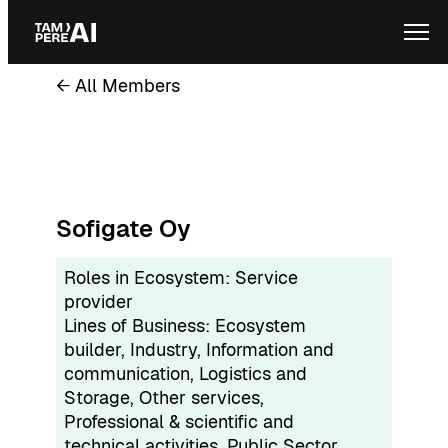
Skip
Ope
to
content
← All Members
Sofigate Oy
Roles in Ecosystem:
Service
provider
Lines of Business:
Ecosystem
builder
, 
Industry
, 
Information and
communication
, 
Logistics and
Storage
, 
Other services
, 
Professional & scientific and
technical activities
, 
Public Sector
, 