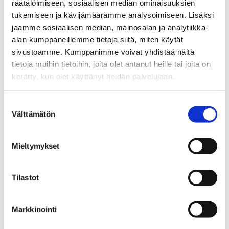
räätälöimiseen, sosiaalisen median ominaisuuksien
Tampere AI
tukemiseen ja kävijämäärämme analysoimiseen. Lisäksi
About Ecosystem
jaamme sosiaalisen median, mainosalan ja analytiikka-
alan kumppaneillemme tietoja siitä, miten käytät
Ecosystem Members
sivustoamme. Kumppanimme voivat yhdistää näitä
Ecosystem Services
tietoja muihin tietoihin, joita olet antanut heille tai joita on
kerätty, kun olet käyttänyt heidän palvelujaan.
Why Tampere
Contact Information
Suostumuksen
Välttämätön
valinta
Success Stories
GPT-Lab –
Mieltymykset
From launch to 50+ researcher team:
Tampere AI Research translated to Business
Reality
Tilastot
Tampere AI Events & Matchmaking – Over
3,000 Encounters, New Partnerships,
Markkinointi
and a Growing Talent pool