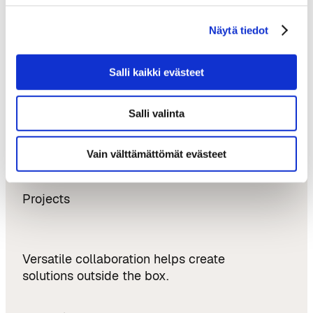
AI Champion – €20 Million to Bring agentic AI
into the Construction Industry
Näytä tiedot
Softlandia – From Tampere to Austin and
Back: Growth, Internationalisation, and New
Salli kaikki evästeet
Ventures
Salli valinta
Updates & Opportunities
News
Vain välttämättömät evästeet
Events
Projects
Versatile collaboration helps create
solutions outside the box.