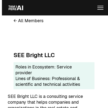
Skip
Ope
to
content
← All Members
SEE Bright LLC
Roles in Ecosystem:
Service
provider
Lines of Business:
Professional &
scientific and technical activities
SEE Bright LLC is a consulting service
company that helps companies and
organizations in the real estate and