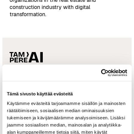
construction industry with digital
transformation.
tampereai@businesstampere.com
Tampere AI
Tämä sivusto käyttää evästeitä
About Ecosystem
Käytämme evästeitä tarjoamamme sisällön ja mainosten
Ecosystem Members
räätälöimiseen, sosiaalisen median ominaisuuksien
tukemiseen ja kävijämäärämme analysoimiseen. Lisäksi
Ecosystem Services
jaamme sosiaalisen median, mainosalan ja analytiikka-
Why Tampere
alan kumppaneillemme tietoja siitä, miten käytät