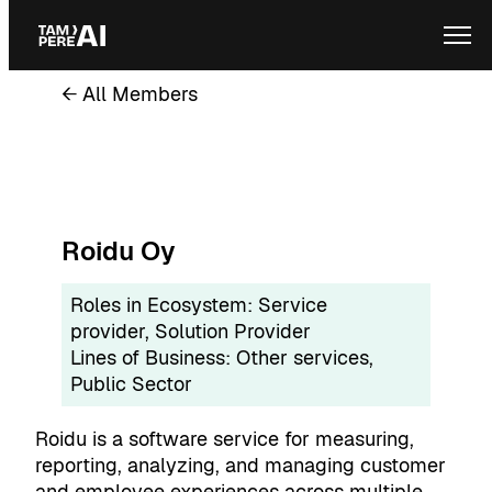
Skip
Ope
to
content
← All Members
Roidu Oy
Roles in Ecosystem:
Service
provider
, 
Solution Provider
Lines of Business:
Other services
, 
Public Sector
Roidu is a software service for measuring,
reporting, analyzing, and managing customer
and employee experiences across multiple