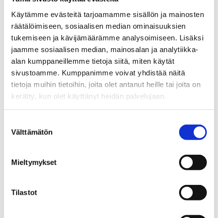
Käytämme evästeitä tarjoamamme sisällön ja mainosten
tampereai@businesstampere.com
räätälöimiseen, sosiaalisen median ominaisuuksien
tukemiseen ja kävijämäärämme analysoimiseen. Lisäksi
jaamme sosiaalisen median, mainosalan ja analytiikka-
Tampere AI
alan kumppaneillemme tietoja siitä, miten käytät
About Ecosystem
sivustoamme. Kumppanimme voivat yhdistää näitä
tietoja muihin tietoihin, joita olet antanut heille tai joita on
Ecosystem Members
kerätty, kun olet käyttänyt heidän palvelujaan.
Ecosystem Services
Why Tampere
Suostumuksen
Välttämätön
valinta
Contact Information
Success Stories
Mieltymykset
GPT-Lab –
From launch to 50+ researcher team:
Tilastot
Tampere AI Research translated to Business
Reality