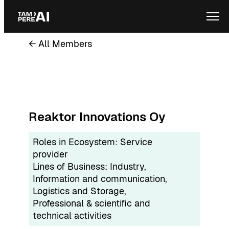
Skip
Ope
to
content
← All Members
Reaktor Innovations Oy
Roles in Ecosystem:
Service
provider
Lines of Business:
Industry
, 
Information and communication
, 
Logistics and Storage
, 
Professional & scientific and
technical activities