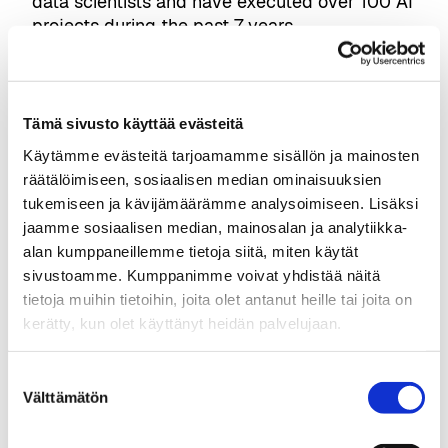
data scientists and have executed over 100 AI
projects during the past 7 years.
We work with companies across the industries
e.g. HBO, Supercell, Finnair, Kone, Adidas and
Yle.
Tämä sivusto käyttää evästeitä
Käytämme evästeitä tarjoamamme sisällön ja mainosten
räätälöimiseen, sosiaalisen median ominaisuuksien
tukemiseen ja kävijämäärämme analysoimiseen. Lisäksi
jaamme sosiaalisen median, mainosalan ja analytiikka-
alan kumppaneillemme tietoja siitä, miten käytät
sivustoamme. Kumppanimme voivat yhdistää näitä
tietoja muihin tietoihin, joita olet antanut heille tai joita on
tampereai@businesstampere.com
kerätty, kun olet käyttänyt heidän palvelujaan.
Tampere AI
Suostumuksen
About Ecosystem
Välttämätön
valinta
Ecosystem Members