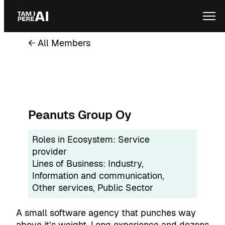
Skip
Ope
to
content
← All Members
Peanuts Group Oy
Roles in Ecosystem:
Service
provider
Lines of Business:
Industry
, 
Information and communication
, 
Other services
, 
Public Sector
A small software agency that punches way
above it’s weight. Long experience and dozens