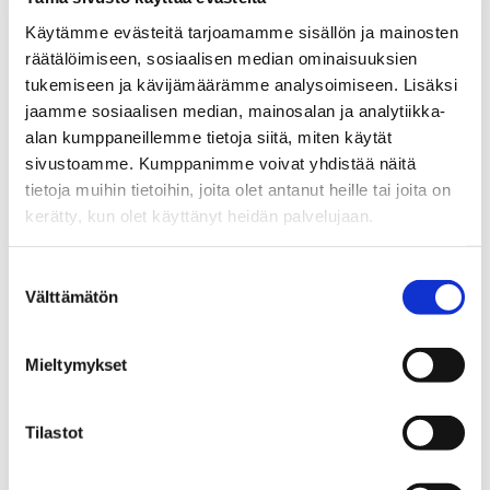
Käytämme evästeitä tarjoamamme sisällön ja mainosten
tampereai@businesstampere.com
räätälöimiseen, sosiaalisen median ominaisuuksien
tukemiseen ja kävijämäärämme analysoimiseen. Lisäksi
jaamme sosiaalisen median, mainosalan ja analytiikka-
Tampere AI
alan kumppaneillemme tietoja siitä, miten käytät
About Ecosystem
sivustoamme. Kumppanimme voivat yhdistää näitä
tietoja muihin tietoihin, joita olet antanut heille tai joita on
Ecosystem Members
kerätty, kun olet käyttänyt heidän palvelujaan.
Ecosystem Services
Why Tampere
Suostumuksen
Välttämätön
valinta
Contact Information
Success Stories
Mieltymykset
GPT-Lab –
From launch to 50+ researcher team:
Tilastot
Tampere AI Research translated to Business
Reality