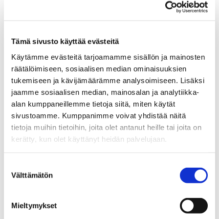
allowing the team to focus entirely on
expanding and enhancing Master English.
Tämä sivusto käyttää evästeitä
Käytämme evästeitä tarjoamamme sisällön ja mainosten
räätälöimiseen, sosiaalisen median ominaisuuksien
tukemiseen ja kävijämäärämme analysoimiseen. Lisäksi
jaamme sosiaalisen median, mainosalan ja analytiikka-
alan kumppaneillemme tietoja siitä, miten käytät
tampereai@businesstampere.com
sivustoamme. Kumppanimme voivat yhdistää näitä
tietoja muihin tietoihin, joita olet antanut heille tai joita on
Tampere AI
kerätty, kun olet käyttänyt heidän palvelujaan.
About Ecosystem
Suostumuksen
Ecosystem Members
Välttämätön
valinta
Ecosystem Services
Mieltymykset
Why Tampere