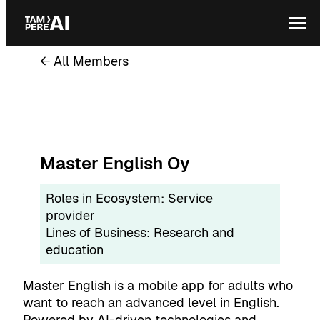
Skip
Ope
to
content
← All Members
Master English Oy
Roles in Ecosystem:
Service
provider
Lines of Business:
Research and
education
Master English is a mobile app for adults who
want to reach an advanced level in English.
Powered by AI-driven technologies and