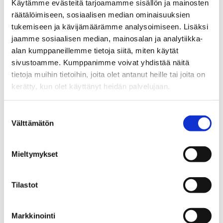
tampereai@businesstampere.com
Käytämme evästeitä tarjoamamme sisällön ja mainosten
räätälöimiseen, sosiaalisen median ominaisuuksien
tukemiseen ja kävijämäärämme analysoimiseen. Lisäksi
Tampere AI
jaamme sosiaalisen median, mainosalan ja analytiikka-
About Ecosystem
alan kumppaneillemme tietoja siitä, miten käytät
sivustoamme. Kumppanimme voivat yhdistää näitä
Ecosystem Members
tietoja muihin tietoihin, joita olet antanut heille tai joita on
Ecosystem Services
kerätty, kun olet käyttänyt heidän palvelujaan.
Why Tampere
Suostumuksen
Contact Information
Välttämätön
valinta
Success Stories
Mieltymykset
GPT-Lab –
From launch to 50+ researcher team:
Tampere AI Research translated to Business
Tilastot
Reality
Tampere AI Events & Matchmaking – Over
Markkinointi