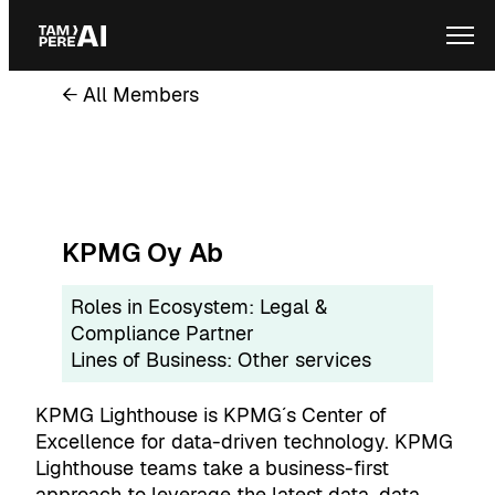
Skip
Ope
to
content
← All Members
KPMG Oy Ab
Roles in Ecosystem:
Legal &
Compliance Partner
Lines of Business:
Other services
KPMG Lighthouse is KPMG´s Center of
Excellence for data-driven technology. KPMG
Lighthouse teams take a business-first
approach to leverage the latest data, data