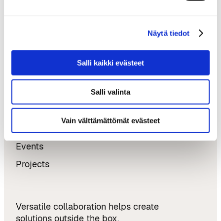
3,000 Encounters, New Partnerships,
and a Growing Talent pool
AI Champion – €20 Million to Bring agentic AI
Näytä tiedot
into the Construction Industry
Softlandia – From Tampere to Austin and
Salli kaikki evästeet
Back: Growth, Internationalisation, and New
Ventures
Salli valinta
Updates & Opportunities
Vain välttämättömät evästeet
News
Events
Projects
Versatile collaboration helps create
solutions outside the box.