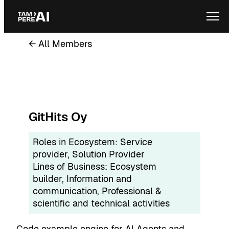
Skip
Ope
to
content
← All Members
GitHits Oy
Roles in Ecosystem:
Service
provider
, 
Solution Provider
Lines of Business:
Ecosystem
builder
, 
Information and
communication
, 
Professional &
scientific and technical activities
Code example engine for AI Agents and