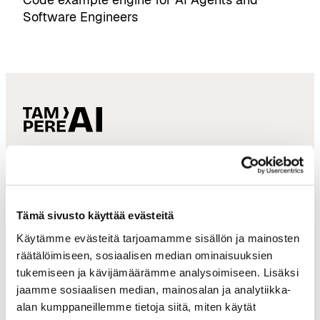
Software Engineers
tampereai@businesstampere.com
Tampere AI
About Ecosystem
Tämä sivusto käyttää evästeitä
Käytämme evästeitä tarjoamamme sisällön ja mainosten
Ecosystem Members
räätälöimiseen, sosiaalisen median ominaisuuksien
Ecosystem Services
tukemiseen ja kävijämäärämme analysoimiseen. Lisäksi
jaamme sosiaalisen median, mainosalan ja analytiikka-
Why Tampere
alan kumppaneillemme tietoja siitä, miten käytät