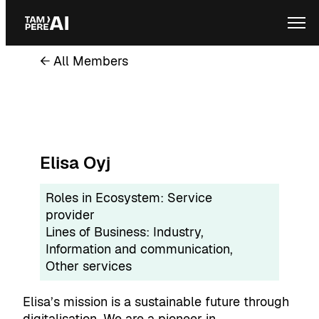
Skip
Ope
to
content
← All Members
Elisa Oyj
Roles in Ecosystem:
Service
provider
Lines of Business:
Industry
, 
Information and communication
, 
Other services
Elisa’s mission is a sustainable future through
digitalisation. We are a pioneer in