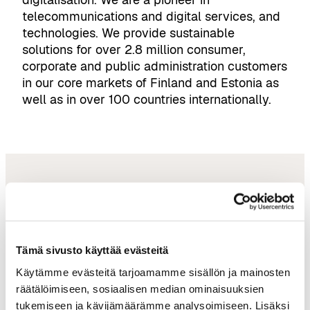
telecommunications and digital services, and
technologies. We provide sustainable
solutions for over 2.8 million consumer,
corporate and public administration customers
in our core markets of Finland and Estonia as
well as in over 100 countries internationally.
tampereai@businesstampere.com
Tämä sivusto käyttää evästeitä
Tampere AI
Käytämme evästeitä tarjoamamme sisällön ja mainosten
räätälöimiseen, sosiaalisen median ominaisuuksien
About Ecosystem
tukemiseen ja kävijämäärämme analysoimiseen. Lisäksi