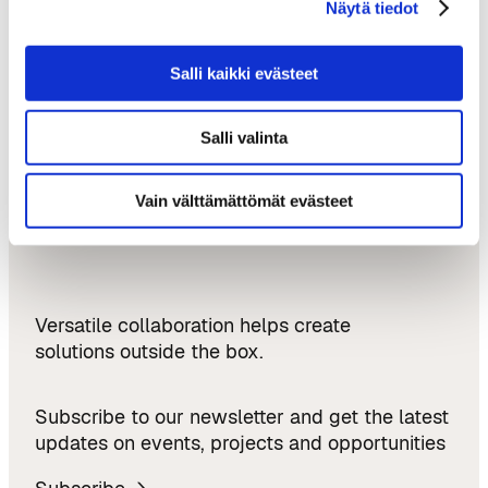
Softlandia – From Tampere to Austin and
Näytä tiedot
Back: Growth, Internationalisation, and New
Ventures
Salli kaikki evästeet
Updates & Opportunities
Salli valinta
News
Events
Vain välttämättömät evästeet
Projects
Versatile collaboration helps create
solutions outside the box.
Subscribe to our newsletter and get the latest
updates on events, projects and opportunities