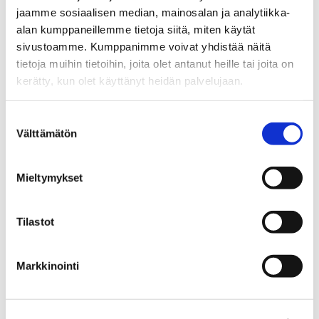
Ecosystem Members
jaamme sosiaalisen median, mainosalan ja analytiikka-
alan kumppaneillemme tietoja siitä, miten käytät
Ecosystem Services
sivustoamme. Kumppanimme voivat yhdistää näitä
Why Tampere
tietoja muihin tietoihin, joita olet antanut heille tai joita on
kerätty, kun olet käyttänyt heidän palvelujaan.
Contact Information
Success Stories
Suostumuksen
Välttämätön
valinta
GPT-Lab –
From launch to 50+ researcher team:
Tampere AI Research translated to Business
Mieltymykset
Reality
Tampere AI Events & Matchmaking – Over
Tilastot
3,000 Encounters, New Partnerships,
and a Growing Talent pool
Markkinointi
AI Champion – €20 Million to Bring agentic AI
into the Construction Industry