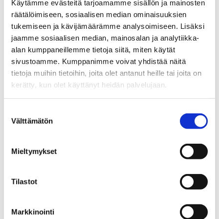
tampereai@businesstampere.com
Käytämme evästeitä tarjoamamme sisällön ja mainosten
räätälöimiseen, sosiaalisen median ominaisuuksien
tukemiseen ja kävijämäärämme analysoimiseen. Lisäksi
Tampere AI
jaamme sosiaalisen median, mainosalan ja analytiikka-
About Ecosystem
alan kumppaneillemme tietoja siitä, miten käytät
sivustoamme. Kumppanimme voivat yhdistää näitä
Ecosystem Members
tietoja muihin tietoihin, joita olet antanut heille tai joita on
Ecosystem Services
kerätty, kun olet käyttänyt heidän palvelujaan.
Why Tampere
Suostumuksen
Contact Information
Välttämätön
valinta
Success Stories
Mieltymykset
GPT-Lab –
From launch to 50+ researcher team:
Tampere AI Research translated to Business
Tilastot
Reality
Tampere AI Events & Matchmaking – Over
Markkinointi