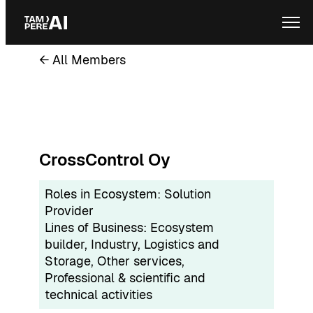
Skip
Ope
to
content
← All Members
CrossControl Oy
Roles in Ecosystem:
Solution
Provider
Lines of Business:
Ecosystem
builder
, 
Industry
, 
Logistics and
Storage
, 
Other services
, 
Professional & scientific and
technical activities