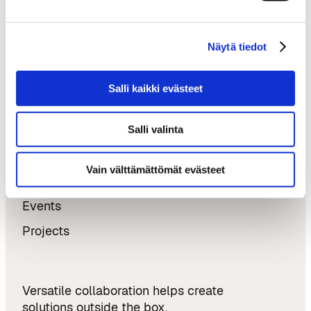
3,000 Encounters, New Partnerships,
and a Growing Talent pool
AI Champion – €20 Million to Bring agentic AI
Näytä tiedot
into the Construction Industry
Softlandia – From Tampere to Austin and
Salli kaikki evästeet
Back: Growth, Internationalisation, and New
Ventures
Salli valinta
Updates & Opportunities
Vain välttämättömät evästeet
News
Events
Projects
Versatile collaboration helps create
solutions outside the box.