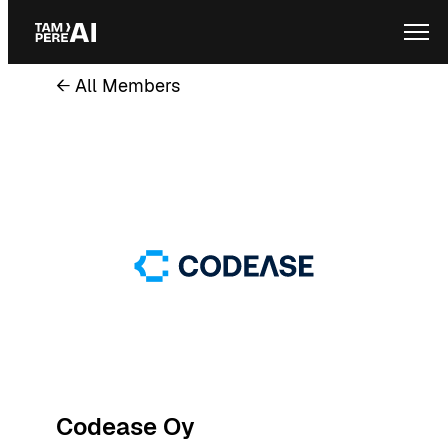
Skip
Ope
to
content
← All Members
Codease Oy