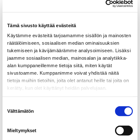
sector-specific applications in areas such as
insurance, education, and industrial use cases.
Tämä sivusto käyttää evästeitä
Käytämme evästeitä tarjoamamme sisällön ja mainosten
räätälöimiseen, sosiaalisen median ominaisuuksien
tukemiseen ja kävijämäärämme analysoimiseen. Lisäksi
jaamme sosiaalisen median, mainosalan ja analytiikka-
alan kumppaneillemme tietoja siitä, miten käytät
tampereai@businesstampere.com
sivustoamme. Kumppanimme voivat yhdistää näitä
tietoja muihin tietoihin, joita olet antanut heille tai joita on
Tampere AI
kerätty, kun olet käyttänyt heidän palvelujaan.
About Ecosystem
Suostumuksen
Ecosystem Members
Välttämätön
valinta
Ecosystem Services
Why Tampere
Mieltymykset