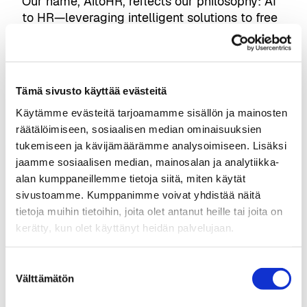
Our name, AitoHR, reflects our philosophy: AI
to HR—leveraging intelligent solutions to free
HR and leaders to focus on what truly
matters: people.
Visit partner website →
Tämä sivusto käyttää evästeitä
Käytämme evästeitä tarjoamamme sisällön ja mainosten
räätälöimiseen, sosiaalisen median ominaisuuksien
tukemiseen ja kävijämäärämme analysoimiseen. Lisäksi
jaamme sosiaalisen median, mainosalan ja analytiikka-
alan kumppaneillemme tietoja siitä, miten käytät
sivustoamme. Kumppanimme voivat yhdistää näitä
tietoja muihin tietoihin, joita olet antanut heille tai joita on
tampereai@businesstampere.com
kerätty, kun olet käyttänyt heidän palvelujaan.
Tampere AI
Suostumuksen
Välttämätön
valinta
About Ecosystem