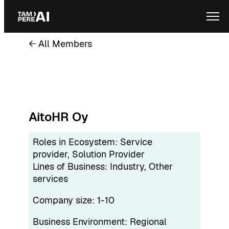
Skip
Ope
to
content
← All Members
AitoHR Oy
Roles in Ecosystem:
Service
provider
, 
Solution Provider
Lines of Business:
Industry
, 
Other
services
Company size:
1-10
Business Environment:
Regional