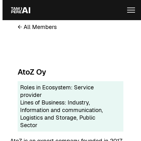
Skip
Ope
to
content
← All Members
AtoZ Oy
Roles in Ecosystem:
Service
provider
Lines of Business:
Industry
, 
Information and communication
, 
Logistics and Storage
, 
Public
Sector
AtoZ is an expert company founded in 2017,