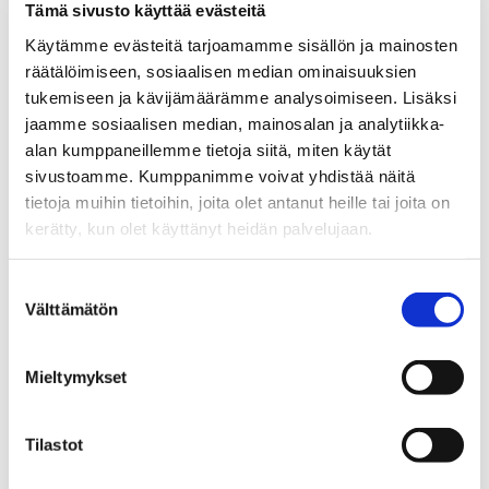
Tämä sivusto käyttää evästeitä
Käytämme evästeitä tarjoamamme sisällön ja mainosten
räätälöimiseen, sosiaalisen median ominaisuuksien
tampereai@businesstampere.com
tukemiseen ja kävijämäärämme analysoimiseen. Lisäksi
jaamme sosiaalisen median, mainosalan ja analytiikka-
Tampere AI
alan kumppaneillemme tietoja siitä, miten käytät
sivustoamme. Kumppanimme voivat yhdistää näitä
About Ecosystem
tietoja muihin tietoihin, joita olet antanut heille tai joita on
Ecosystem Members
kerätty, kun olet käyttänyt heidän palvelujaan.
Ecosystem Services
Suostumuksen
Why Tampere
Välttämätön
valinta
Contact Information
Mieltymykset
Success Stories
GPT-Lab –
Tilastot
From launch to 50+ researcher team:
Tampere AI Research translated to Business