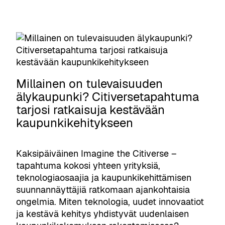
a
e
d
m
r
i
m
o
o
e
s
A
s
o
n
p
l
n
u
R
o
Millainen on tulevaisuuden
b
e
u
älykaupunki? Citiversetapahtuma
l
t
n
tarjosi ratkaisuja kestävään
i
u
c
kaupunkikehitykseen
s
r
e
h
n
s
e
s
O
Kaksipäiväinen Imagine the Citiverse –
d
t
p
tapahtuma kokosi yhteen yrityksiä,
:
o
e
teknologiaosaajia ja kaupunkikehittämisen
f
I
n
suunnannäyttäjiä ratkomaan ajankohtaisia
u
t
i
ongelmia. Miten teknologia, uudet innovaatiot
n
s
n
ja kestävä kehitys yhdistyvät uudenlaisen
d
R
g