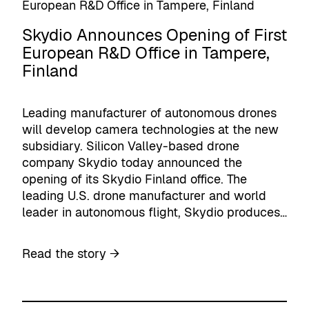
t
z
h
o
Skydio Announces Opening of First
–
n
European R&D Office in Tampere,
F
E
Finland
a
u
m
r
i
o
Leading manufacturer of autonomous drones
l
p
will develop camera technologies at the new
y
e
subsidiary. Silicon Valley-based drone
B
w
company Skydio today announced the
u
o
opening of its Skydio Finland office. The
s
r
leading U.S. drone manufacturer and world
i
k
leader in autonomous flight, Skydio produces…
n
p
e
r
s
:
Read the story →
o
s
S
g
T
k
r
a
y