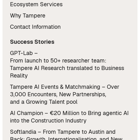
s
Ecosystem Services
m
Why Tampere
a
r
Contact Information
t
e
Success Stories
r
GPT-Lab –
r
From launch to 50+ researcher team:
o
Tampere AI Research translated to Business
b
Reality
o
t
Tampere AI Events & Matchmaking – Over
s
3,000 Encounters, New Partnerships,
and a Growing Talent pool
AI Champion – €20 Million to Bring agentic AI
into the Construction Industry
Softlandia – From Tampere to Austin and
Back: Growth, Internationalisation, and New