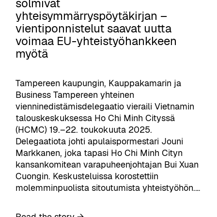
solmivat
O
b
u
yhteisymmärryspöytäkirjan –
f
a
l
vientiponnistelut saavat uutta
f
t
e
i
voimaa EU-yhteistyöhankkeen
t
v
c
myötä
e
a
e
r
i
i
y
s
Tampereen kaupungin, Kauppakamarin ja
n
s
u
Business Tampereen yhteinen
T
e
u
vienninedistämisdelegaatio vieraili Vietnamin
a
c
d
talouskeskuksessa Ho Chi Minh Cityssä
m
t
e
(HCMC) 19.–22. toukokuuta 2025.
p
o
n
Delegaatiota johti apulaispormestari Jouni
e
r
ä
Markkanen, joka tapasi Ho Chi Minh Cityn
r
p
l
kansankomitean varapuheenjohtajan Bui Xuan
e
l
y
Cuongin. Keskusteluissa korostettiin
,
a
k
molemminpuolista sitoutumista yhteistyöhön.…
F
y
a
i
e
u
n
:
Read the story →