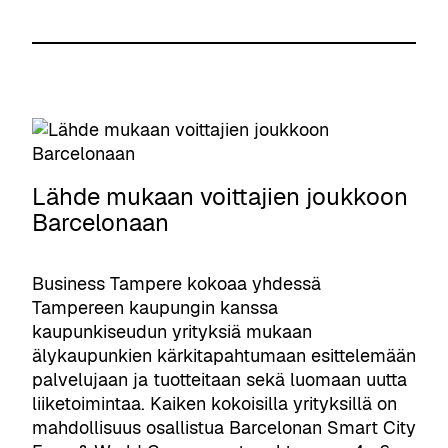
a
a
t
e
a
u
r
s
v
p
i
t
a
u
a
L
t
n
l
a
u
k
A
b
u
i
I
T
t
n
E
a
Lähde mukaan voittajien joukkoon
t
a
c
m
Barcelonaan
a
o
o
p
v
m
s
e
o
a
y
Business Tampere kokoaa yhdessä
r
i
s
s
Tampereen kaupungin kanssa
e
m
s
t
kaupunkiseudun yrityksiä mukaan
S
a
a
e
älykaupunkien kärkitapahtumaan esittelemään
t
a
k
m
palvelujaan ja tuotteitaan sekä luomaan uutta
a
E
a
liiketoimintaa. Kaiken kokoisilla yrityksillä on
n
U
s
mahdollisuus osallistua Barcelonan Smart City
d
-
t