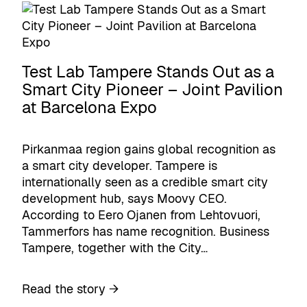
l
k
n
v
a
i
g
i
b
k
t
e
r
e
h
n
a
Test Lab Tampere Stands Out as a
h
e
t
-
i
Smart City Pioneer – Joint Pavilion
n
i
T
t
at Barcelona Expo
T
p
a
y
i
o
m
k
e
n
p
Pirkanmaa region gains global recognition as
s
s
n
e
a smart city developer. Tampere is
e
w
i
r
internationally seen as a credible smart city
e
i
s
e
development hub, says Moovy CEO.
n
t
t
o
According to Eero Ojanen from Lehtovuori,
h
e
n
Tammerfors has name recognition. Business
I
l
ä
Tampere, together with the City…
n
u
l
d
t
y
u
:
Read the story →
s
k
s
T