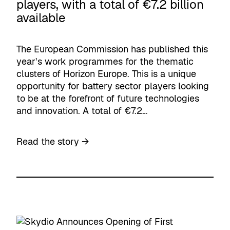
players, with a total of €7.2 billion
i
available
r
e
c
The European Commission has published this
t
year’s work programmes for the thematic
i
clusters of Horizon Europe. This is a unique
o
opportunity for battery sector players looking
n
to be at the forefront of future technologies
F
and innovation. A total of €7.2…
u
e
:
Read the story →
l
N
e
e
d
w
G
H
r
o
o
r
w
i