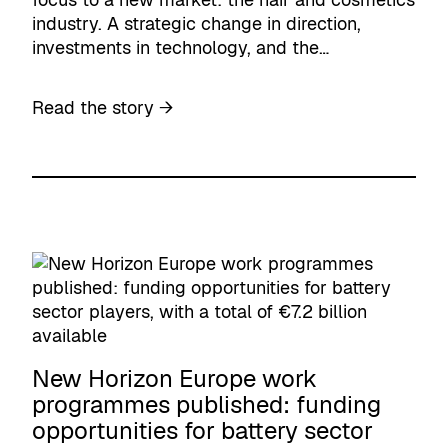
industry. A strategic change in direction,
investments in technology, and the…
:
Read the story →
A
B
o
l
d
C
h
a
n
g
e
New Horizon Europe work
o
programmes published: funding
f
opportunities for battery sector
D