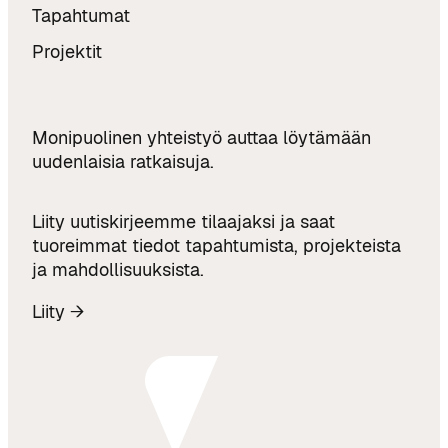
a
Tapahtumat
s
s
s
Projektit
s
a
a
a
a
n
t
Monipuolinen yhteistyö auttaa löytämään
a
uudenlaisia ratkaisuja.
v
i
Liity uutiskirjeemme tilaajaksi ja saat
l
tuoreimmat tiedot tapahtumista, projekteista
l
ja mahdollisuuksista.
a
Liity →