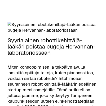
i
t
a
o
d
k
k
l
e
i
k
l
n
m
u
i
p
u
a
s
a
s
l
u
r
-
a
u
Syyrialainen robottikehittäjä-
i
j
n
s
lääkäri poistaa bugeja Hervannan-
i
a
t
t
laboratoriossaan
n
k
o
e
e
i
k
h
m
o
Miten koneoppimisen ja tekoälyn avulla
i
i
ä
ihmisiltä opittuja taitoja, kuten pianonsoittoa,
t
j
l
voidaan siirtää roboteille? Intohimoaan
y
o
y
seuranneen robottikehittäjä-lääkärin edellinen
s
i
n
startup meni somejätille. Tämä artikkeli on
y
l
a
juttusarjaamme, joka kytkeytyy Tampereen
k
l
s
kaupunkiseudun uuteen elinkeinostrategiaan
s