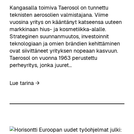
a
l
a
s
–
Kangasalla toimiva Taerosol on tunnettu
e
s
t
e
teknisten aerosolien valmistajana. Viime
t
i
d
vuosina yritys on kääntänyt katseensa uuteen
i
k
i
markkinaan hius- ja kosmetiikka-alalle.
l
y
s
Strateginen suunnanmuutos, investoinnit
a
b
t
teknologiaan ja omien brändien kehittäminen
s
e
ä
ovat siivittäneet yrityksen nopeaan kasvuun.
y
r
m
Taerosol on vuonna 1963 perustettu
k
s
i
perheyritys, jonka juuret…
s
u
s
y
o
h
k
:
Lue tarina →
j
a
s
R
a
n
i
o
n
k
2
h
k
e
0
k
e
a
2
e
h
l
8
a
i
k
s