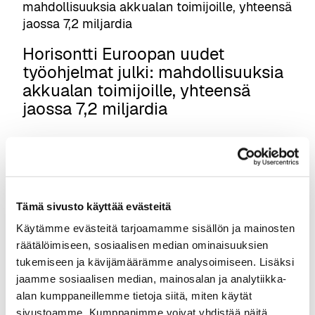
t
o
u
y
i
u
k
n
Horisontti Euroopan uudet
s
n
työohjelmat julki: mahdollisuuksia
e
a
akkualan toimijoille, yhteensä
n
n
jaossa 7,2 miljardia
m
u
u
Euroopan komissio on julkaissut tämän
t
vuoden työohjelmat Horisontti Euroopan
o
temaattisille klustereille. Tämä on
s
ainutlaatuinen tilaisuus akkualan toimijoille,
Tämä sivusto käyttää evästeitä
n
jotka haluavat olla eturintamassa
Käytämme evästeitä tarjoamamme sisällön ja mainosten
o
kehittämässä tulevaisuuden teknologioita ja
räätälöimiseen, sosiaalisen median ominaisuuksien
s
innovaatioita. Horisontti Euroopan vuoden
tukemiseen ja kävijämäärämme analysoimiseen. Lisäksi
t
2025 työohjelmissa jaossa on yhteensä 7,2
jaamme sosiaalisen median, mainosalan ja analytiikka-
i
miljardin euron rahoitus. Euroopan komissio…
alan kumppaneillemme tietoja siitä, miten käytät
p
sivustoamme. Kumppanimme voivat yhdistää näitä