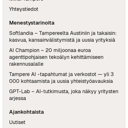
n
a
r
i
a
Yhteystiedot
v
a
j
a
s
i
Menestystarinoita
n
t
a
n
Softlandia – Tampereelta Austiniin ja takaisin:
a
j
a
kasvua, kansainvälistymistä ja uusia yrityksiä
T
a
n
a
r
AI Champion – 20 miljoonaa euroa
-
m
a
agenttipohjaisen tekoälyn kehittämiseen
l
p
h
rakennusalalle
a
e
o
b
Tampere AI -tapahtumat ja verkostot — yli 3
r
i
o
000 kohtaamista ja uusia yhteistyöavauksia
e
t
r
e
u
GPT-Lab – AI-tutkimusta, joka näkyy yritysten
a
l
s
arjessa
t
l
t
o
e
a
Ajankohtaista
r
t
i
Uutiset
a
o