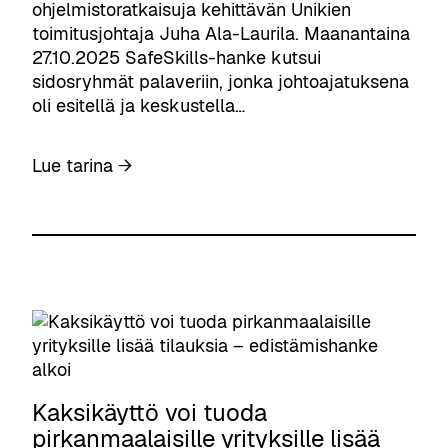
ohjelmistoratkaisuja kehittävän Unikien
toimitusjohtaja Juha Ala-Laurila. Maanantaina
27.10.2025 SafeSkills-hanke kutsui
sidosryhmät palaveriin, jonka johtoajatuksena
oli esitellä ja keskustella…
:
Lue tarina →
T
a
v
o
i
t
t
e
e
t
Kaksikäyttö voi tuoda
t
pirkanmaalaisille yrityksille lisää