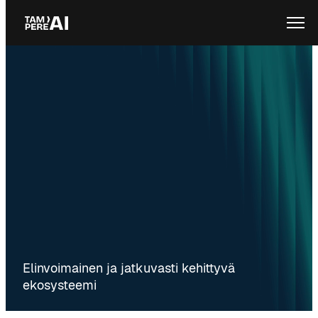
Siirry
Ope
sisältöön
Elinvoimainen ja jatkuvasti kehittyvä
ekosysteemi