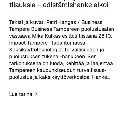
u
tilauksia – edistämishanke alkoi
r
v
a
Teksti ja kuvat: Petri Kangas / Business
l
Tampere Business Tampereen puolustusalan
l
vastaava Mika Kulkas esitteli tiistaina 28.10.
i
Impact Tampere -tapahtumassa
s
Kaksikäyttöteknologiat turvallisuuden ja
u
puolustuksen tukena -hankkeen. Sen
u
tarkoituksena on luoda, kehittää ja laajentaa
d
Tampereen kaupunkiseudun turvallisuus-,
e
puolustus ja kaksikäyttöverkostoa. Hanke…
n
t
:
Lue tarina →
y
K
ö
a
n
k
t
s
e