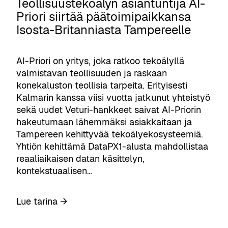
Teollisuustekoälyn asiantuntija AI-
l
u
l
Priori siirtää päätoimipaikkansa
k
r
a
Isosta-Britanniasta Tampereelle
i
i
i
:
l
n
m
l
e
AI-Priori on yritys, joka ratkoo tekoälyllä
a
e
n
valmistavan teollisuuden ja raskaan
h
e
S
konekaluston teollisia tarpeita. Erityisesti
d
n
k
Kalmarin kanssa viisi vuotta jatkunut yhteistyö
o
h
y
sekä uudet Veturi-hankkeet saivat AI-Priorin
l
i
d
hakeutumaan lähemmäksi asiakkaitaan ja
l
u
i
Tampereen kehittyvää tekoälyekosysteemiä.
i
s
o
Yhtiön kehittämä DataPX1-alusta mahdollistaa
s
t
a
reaaliaikaisen datan käsittelyn,
u
u
v
kontekstuaalisen…
u
o
a
k
t
a
s
:
Lue tarina →
t
t
i
T
e
u
a
e