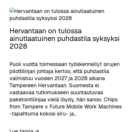
i
k
k
i
ä
j
y
ä
t
Hervantaan on tulossa
t
t
ainutlaatuinen puhdastila syksyksi
a
ö
2028
r
v
p
o
e
i
Puoli vuotta toimessaan työskennellyt sirujen
i
t
pilottilinjan johtaja kertoo, että puhdastila
d
u
valmistuu vuosien 2027 ja 2028 aikana
e
o
Tampereen Hervantaan. Suomesta ei
n
d
vastaavaa tutkimukseen suuntautuvaa
t
a
paketointilinjaa vielä löydy, hän sanoo. Chips
ä
p
from Tampere x Future Mobile Work Machines
y
i
-tapahtuma kokosi siru- ja…
t
r
t
k
ä
:
Lue tarina →