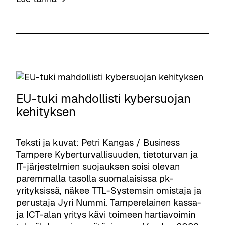
a
m
H
n
i
e
m
s
r
a
e
v
a
k
a
l
s
n
a
i
t
i
n
a
EU-tuki mahdollisti kybersuojan
s
ä
a
kehityksen
i
y
n
l
t
o
l
Teksti ja kuvat: Petri Kangas / Business
t
n
e
Tampere Kyberturvallisuuden, tietoturvan ja
ä
t
y
IT-järjestelmien suojauksen soisi olevan
y
u
r
paremmalla tasolla suomalaisissa pk-
t
l
i
yrityksissä, näkee TTL-Systemsin omistaja ja
y
o
t
perustaja Jyri Nummi. Tamperelainen kassa-
i
s
y
ja ICT-alan yritys kävi toimeen hartiavoimin
v
s
k