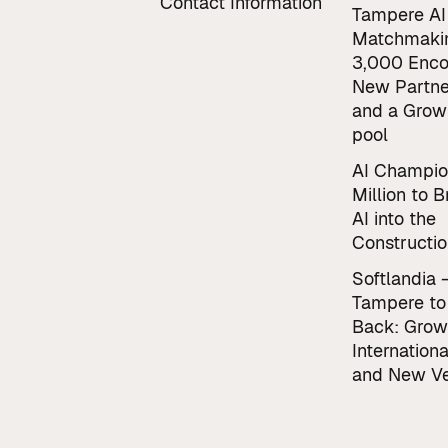
Contact Information
Tampere AI
Matchmaki
3,000 Enco
New Partne
and a Grow
pool
AI Champio
Million to B
AI into the
Constructio
Softlandia 
Tampere to
Back: Grow
Internationa
and New Ve