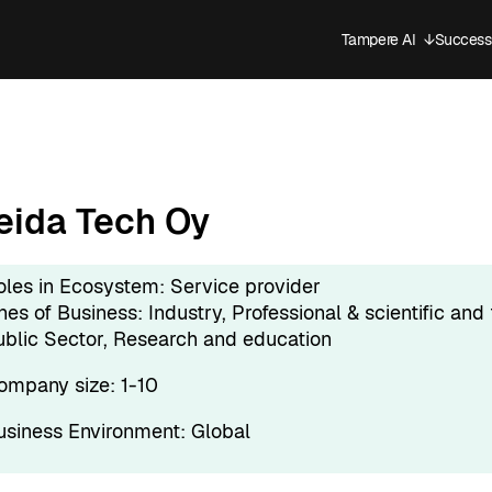
Tampere AI
↓
Success 
Open sub
eida Tech Oy
oles in Ecosystem:
Service provider
ines of Business:
Industry
, 
Professional & scientific and 
ublic Sector
, 
Research and education
ompany size:
1-10
usiness Environment:
Global