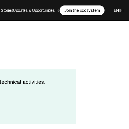
Stories
Updates & Opportunities
↓
Join the Ecosystem
EN
|
FI
-menu
Open sub-menu
technical activities
, 