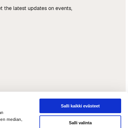
t the latest updates on events,
Salli kaikki evästeet
an
sen median,
Salli valinta