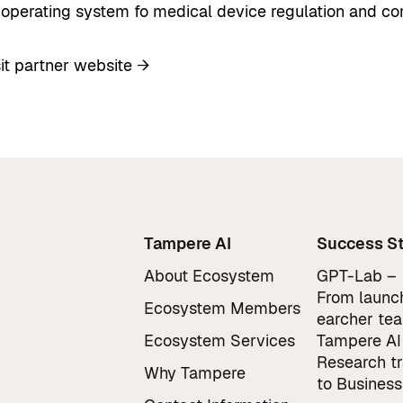
 operating system fo medical device regulation and co
sit partner website →
Tampere AI
Success St
About Ecosystem
GPT-Lab –
From launch
Ecosystem Members
earcher te
Ecosystem Services
Tampere AI
Research t
Why Tampere
to Business