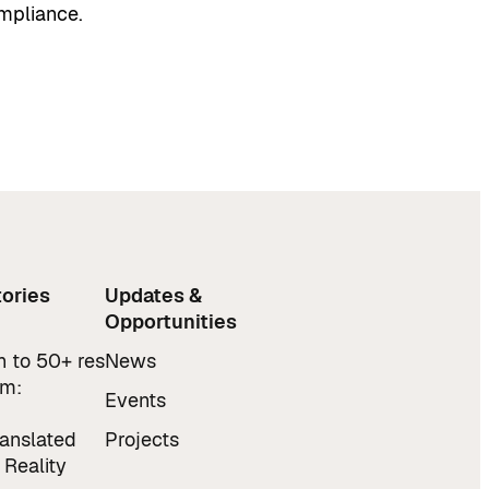
mpliance.
ories
Updates &
Opportunities
 to 50+ res
News
am:
Events
ranslated
Projects
 Reality