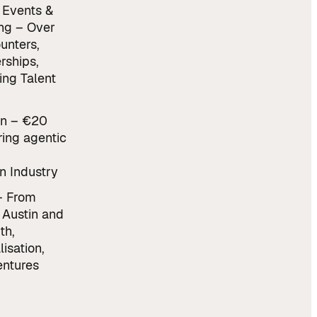
 Events &
ng – Over
unters,
rships,
ing Talent
n – €20
ring agentic
n Industry
– From
 Austin and
th,
lisation,
ntures