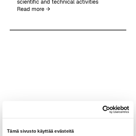
scientific and technical activities
:
Read more →
V
T
T
T
e
c
h
n
o
l
o
g
i
c
a
l
Tämä sivusto käyttää evästeitä
R