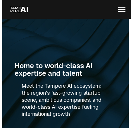
Skip
Ope
to
content
Home to world-class AI
expertise and talent
Meet the Tampere AI ecosystem:
the region’s fast-growing startup
scene, ambitious companies, and
world-class AI expertise fueling
international growth