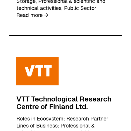
Storage
, 
Professional & scientific and
technical activities
, 
Public Sector
:
Read more →
A
M
D
S
i
l
o
A
I
VTT Technological Research
Centre of Finland Ltd.
Roles in Ecosystem:
Research Partner
Lines of Business:
Professional &