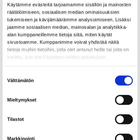
Tampere is the living lab for AI-
e
Käytämme evästeitä tarjoamamme sisällön ja mainosten
driven growth
s
räätälöimiseen, sosiaalisen median ominaisuuksien
e
tukemiseen ja kävijämäärämme analysoimiseen. Lisäksi
Tampere is one of Finland’s fastest-
a
jaamme sosiaalisen median, mainosalan ja analytiikka-
growing urban regions, known for its
r
alan kumppaneillemme tietoja siitä, miten käytät
collaborative culture and dynamic
c
sivustoamme. Kumppanimme voivat yhdistää näitä
mindset for business growth. An ideal
h
tietoja muihin tietoihin, joita olet antanut heille tai joita on
partner and real-world testbed for AI-
C
kerätty, kun olet käyttänyt heidän palvelujaan.
driven businesses.
e
n
Why Tampere
Suostumuksen
t
Välttämätön
valinta
r
e
Mieltymykset
o
f
F
Tilastot
i
n
l
Markkinointi