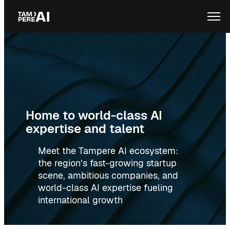
Skip
Ope
to
content
Home to world-class AI
expertise and talent
Meet the Tampere AI ecosystem:
the region’s fast-growing startup
scene, ambitious companies, and
world-class AI expertise fueling
international growth