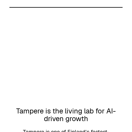
I
M
E
C
C
O
y
Tampere is the living lab for AI-
driven growth
Tampere is one of Finland’s fastest-