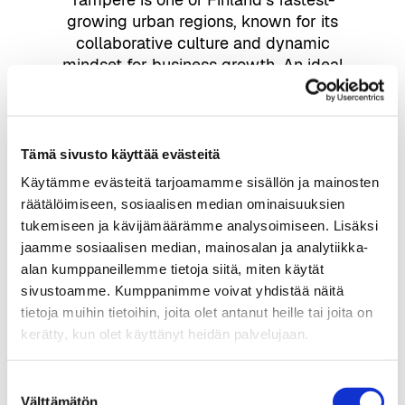
growing urban regions, known for its
collaborative culture and dynamic
mindset for business growth. An ideal
partner and real-world testbed for AI-
driven businesses.
Why Tampere
Tämä sivusto käyttää evästeitä
Käytämme evästeitä tarjoamamme sisällön ja mainosten
räätälöimiseen, sosiaalisen median ominaisuuksien
tukemiseen ja kävijämäärämme analysoimiseen. Lisäksi
jaamme sosiaalisen median, mainosalan ja analytiikka-
alan kumppaneillemme tietoja siitä, miten käytät
sivustoamme. Kumppanimme voivat yhdistää näitä
tietoja muihin tietoihin, joita olet antanut heille tai joita on
kerätty, kun olet käyttänyt heidän palvelujaan.
Suostumuksen
Välttämätön
valinta