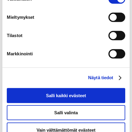
Join the Tampere AI
Mieltymykset
Meet AI frontrunners and unlock the strongest
growth opportunities. Join the Tampere AI
Tilastot
ecosystem today
Join the ecosystem
Markkinointi
Näytä tiedot
Salli kaikki evästeet
Salli valinta
tampereai@businesstampere.com
Vain välttämättömät evästeet